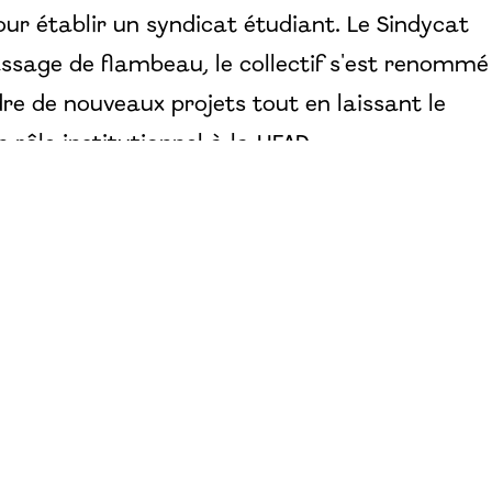
pour établir un syndicat étudiant. Le Sindycat
assage de flambeau, le collectif s'est renommé
e de nouveaux projets tout en laissant le
 rôle institutionnel à la HEAD.
 création et l'évolution du collectif étudiant à
 rejoindre à notre local pendant une de nos
 à 18h00, ou nous envoyer un mail pour
se une séance de bienvenue, c’est le meilleur