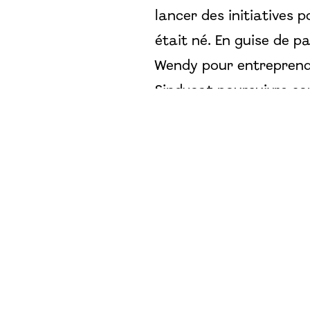
lancer des initiatives 
était né. En guise de p
Wendy pour entreprendr
Sindycat poursuivre son
Ce document
retrace la
l’origine de Sindy.
Comment participer ?
Vous pouvez venir nous
séances hebdomadaires
montrer votre intérêt.
Chaque année on organi
moment de venir.