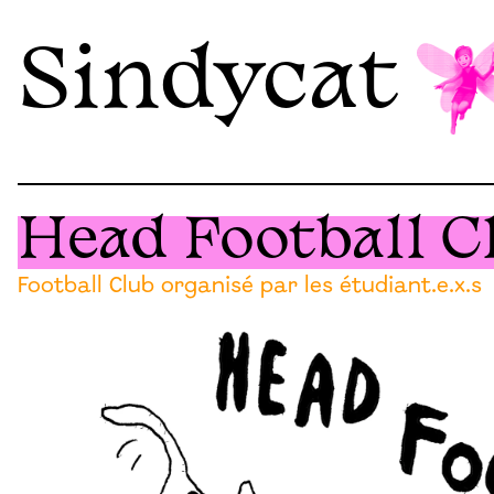
Sindycat
Head Football C
Football Club organisé par les étudiant.e.x.s