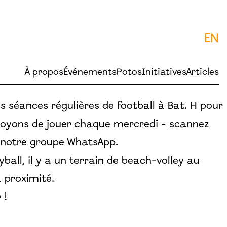
EN
À propos
Événements
Potos
Initiatives
Articles
s séances régulières de football à Bat. H pour
évoyons de jouer chaque mercredi - scannez
e notre groupe WhatsApp.
eyball, il y a un terrain de beach-volley au
 proximité.
 !